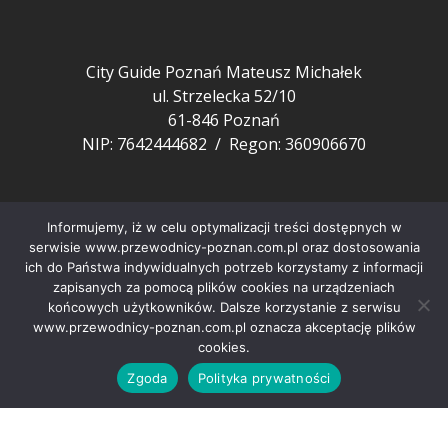
City Guide Poznań Mateusz Michałek
ul. Strzelecka 52/10
61-846 Poznań
NIP: 7642444682 / Regon: 360906670
Pozostałe
Informujemy, iż w celu optymalizacji treści dostępnych w
FAQ
serwisie www.przewodnicy-poznan.com.pl oraz dostosowania
ich do Państwa indywidualnych potrzeb korzystamy z informacji
Aktualności z Poznania
zapisanych za pomocą plików cookies na urządzeniach
Nasi przewodnicy
końcowych użytkowników. Dalsze korzystanie z serwisu
Artykuły o Poznaniu
www.przewodnicy-poznan.com.pl oznacza akceptację plików
cookies.
Polityka prywatności
Zgoda
Polityka prywatności
Copyright © City Guide Przewodnicy Poznań 2022