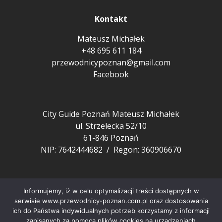
Kontakt
Mateusz Michałek
+48 695 611 184
przewodnicypoznan@gmail.com
Facebook
City Guide Poznań Mateusz Michałek
ul. Strzelecka 52/10
61-846 Poznań
NIP: 7642444682 / Regon: 360906670
Pozostałe
Informujemy, iż w celu optymalizacji treści dostępnych w
FAQ
serwisie www.przewodnicy-poznan.com.pl oraz dostosowania
ich do Państwa indywidualnych potrzeb korzystamy z informacji
Aktualności z Poznania
zapisanych za pomocą plików cookies na urządzeniach