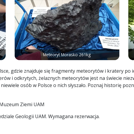
Meteoryt Morasko 261kg
ce, gdzie znajduje się fragmenty meteorytów i kratery po ic
aterów i odkrytych, żelaznych meteorytów jest na świecie nie
że niewiele osób w Polsce o nich słyszało. Poznaj historię p
 Muzeum Ziemi UAM
ydziale Geologii UAM. Wymagana rezerwacja.