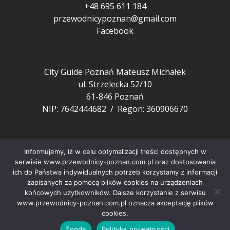
+48 695 611 184
przewodnicypoznan@gmail.com
Facebook
City Guide Poznań Mateusz Michałek
ul. Strzelecka 52/10
61-846 Poznań
NIP: 7642444682 / Regon: 360906670
Pozostałe
Informujemy, iż w celu optymalizacji treści dostępnych w
FAQ
serwisie www.przewodnicy-poznan.com.pl oraz dostosowania
ich do Państwa indywidualnych potrzeb korzystamy z informacji
Aktualności z Poznania
zapisanych za pomocą plików cookies na urządzeniach
Nasi przewodnicy
końcowych użytkowników. Dalsze korzystanie z serwisu
Artykuły o Poznaniu
www.przewodnicy-poznan.com.pl oznacza akceptację plików
cookies.
Polityka prywatności
Zgoda
Polityka prywatności
Copyright © City Guide Przewodnicy Poznań 2022