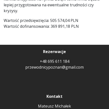
lepiej przygotowana na ewentualne trudności czy
kryzysy.
Wartość przedsięwzięcia: 505 574,04 PLN
Wartość dofinansowania: 369 891,18 PLN
Rezerwacje
+48 695 611 184
przewodnicypoznan@gmail.com
Kontakt
Mateusz Michałek