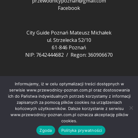
przewodnicypoznan@gmail.com
Facebook
City Guide Poznań Mateusz Michałek
ul. Strzelecka 52/10
61-846 Poznań
NIP: 7642444682 / Regon: 360906670
Pozostałe
Informujemy, iż w celu optymalizacji treści dostępnych w
FAQ
serwisie www.przewodnicy-poznan.com.pl oraz dostosowania
Aktualności z Poznania
ich do Państwa indywidualnych potrzeb korzystamy z informacji
Nasi przewodnicy
zapisanych za pomocą plików cookies na urządzeniach
Artykuły o Poznaniu
końcowych użytkowników. Dalsze korzystanie z serwisu
www.przewodnicy-poznan.com.pl oznacza akceptację plików
Polityka prywatności
cookies.
Copyright © City Guide Przewodnicy Poznań 2022
Zgoda
Polityka prywatności