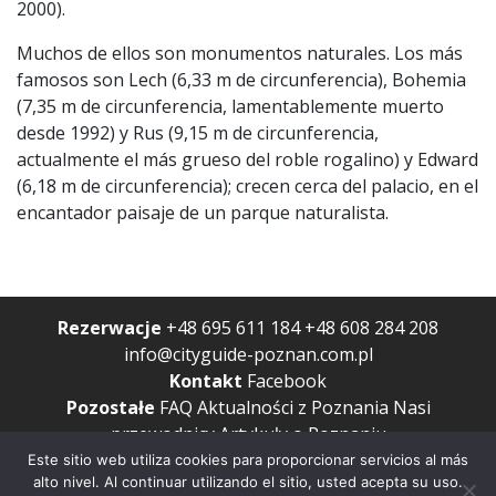
2000).
Muchos de ellos son monumentos naturales. Los más
famosos son Lech (6,33 m de circunferencia), Bohemia
(7,35 m de circunferencia, lamentablemente muerto
desde 1992) y Rus (9,15 m de circunferencia,
actualmente el más grueso del roble rogalino) y Edward
(6,18 m de circunferencia); crecen cerca del palacio, en el
encantador paisaje de un parque naturalista.
Rezerwacje
+48 695 611 184
+48 608 284 208
info@cityguide-poznan.com.pl
Kontakt
Facebook
Pozostałe
FAQ
Aktualności z Poznania
Nasi
przewodnicy
Artykuły o Poznaniu
Política de privacidad
Este sitio web utiliza cookies para proporcionar servicios al más
Copyright © City Guide Przewodnicy Poznań 2022
alto nivel. Al continuar utilizando el sitio, usted acepta su uso.