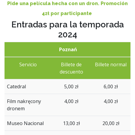
Pide una película hecha con un dron.
Promoción
4zł por participante
Entradas para la temporada
2024
Poznań
Servicio
Billete de
Billete normal
descuento
Catedral
5,00 zł
6,00 zł
Film nakręcony
4,00 zł
4,00 zł
dronem
Museo Nacional
13,00 zł
20,00 zł