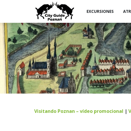
EXCURSIONES
ATR
Visitando
Poznan
–
vídeo
promocional
|
V