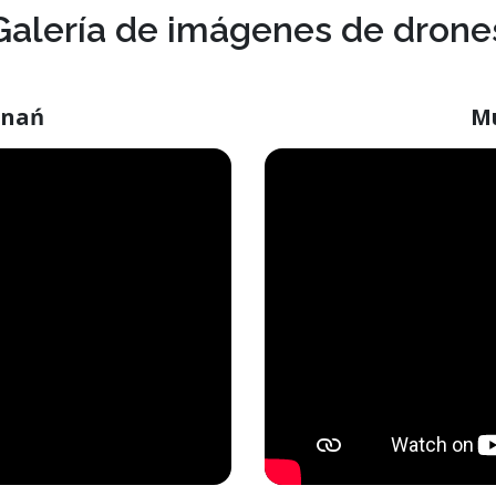
Galería de imágenes de drone
znań
M