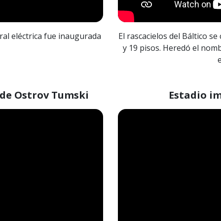
ral eléctrica fue inaugurada
El rascacielos del Báltico s
y 19 pisos. Heredó el nomb
 de Ostrov Tumski
Estadio i