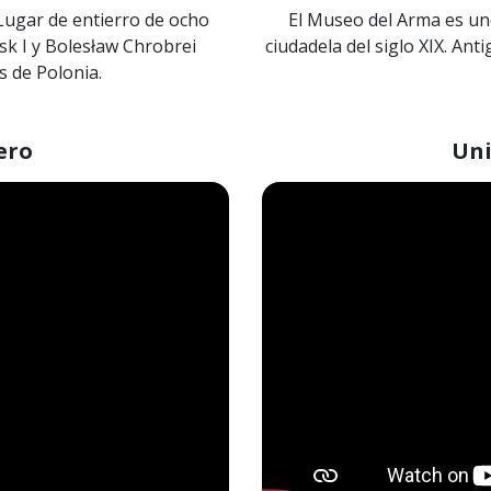
Lugar de entierro de ocho
El Museo del Arma es uno
sk I y Bolesław Chrobrei
ciudadela del siglo XIX. Ant
 de Polonia.
ero
Uni