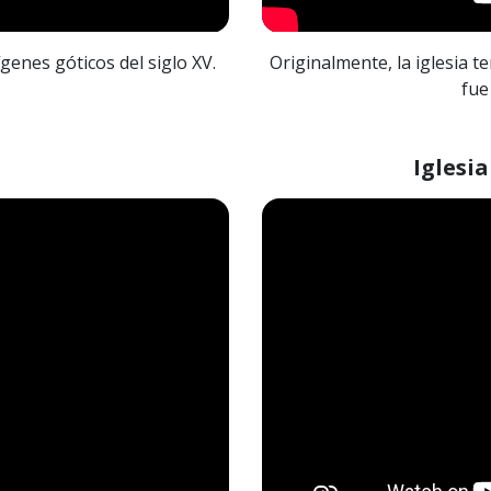
genes góticos del siglo XV.
Originalmente, la iglesia te
fue
Iglesia