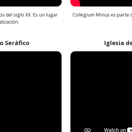
os del siglo XX. Es un lugar
Collegium Minus es parte de
lización.
co Seráfico
Iglesia d