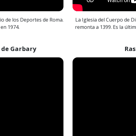
cio de los Deportes de Roma.
La Iglesia del Cuerpo de D
 en 1974.
remonta a 1399. Es la últi
 de Garbary
Ras