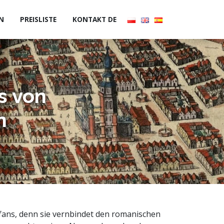
EN
PREISLISTE
KONTAKT DE
s von
n
urfans, denn sie vernbindet den romanischen