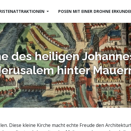
RISTENATTRAKTIONEN
POSEN MIT EINER DROHNE ERKUND
he des heiligen Johanne
Jerusalem hinter Mauer
olen. Diese kleine Kirche macht echte Freude den Architekt