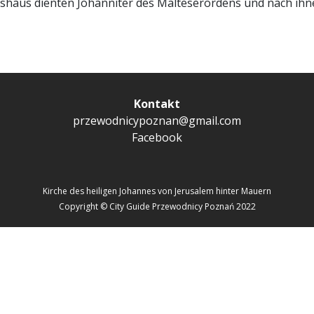
denshaus dienten Johanniter des Malteserordens und nach i
Kontakt
przewodnicypoznan@gmail.com
Facebook
Kirche des heiligen Johannes von Jerusalem hinter Mauern
Copyright © City Guide Przewodnicy Poznań 2022