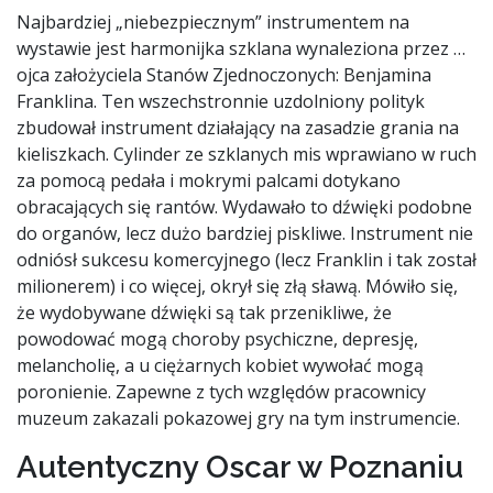
Najbardziej „niebezpiecznym” instrumentem na
wystawie jest harmonijka szklana wynaleziona przez …
ojca założyciela Stanów Zjednoczonych: Benjamina
Franklina. Ten wszechstronnie uzdolniony polityk
zbudował instrument działający na zasadzie grania na
kieliszkach. Cylinder ze szklanych mis wprawiano w ruch
za pomocą pedała i mokrymi palcami dotykano
obracających się rantów. Wydawało to dźwięki podobne
do organów, lecz dużo bardziej piskliwe. Instrument nie
odniósł sukcesu komercyjnego (lecz Franklin i tak został
milionerem) i co więcej, okrył się złą sławą. Mówiło się,
że wydobywane dźwięki są tak przenikliwe, że
powodować mogą choroby psychiczne, depresję,
melancholię, a u ciężarnych kobiet wywołać mogą
poronienie. Zapewne z tych względów pracownicy
muzeum zakazali pokazowej gry na tym instrumencie.
Autentyczny Oscar w Poznaniu