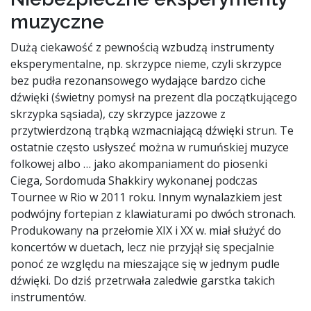
muzyczne
Dużą ciekawość z pewnością wzbudzą instrumenty
eksperymentalne, np. skrzypce nieme, czyli skrzypce
bez pudła rezonansowego wydające bardzo ciche
dźwięki (świetny pomysł na prezent dla początkującego
skrzypka sąsiada), czy skrzypce jazzowe z
przytwierdzoną trąbką wzmacniającą dźwięki strun. Te
ostatnie często usłyszeć można w rumuńskiej muzyce
folkowej albo … jako akompaniament do piosenki
Ciega, Sordomuda Shakkiry wykonanej podczas
Tournee w Rio w 2011 roku. Innym wynalazkiem jest
podwójny fortepian z klawiaturami po dwóch stronach.
Produkowany na przełomie XIX i XX w. miał służyć do
koncertów w duetach, lecz nie przyjął się specjalnie
ponoć ze względu na mieszające się w jednym pudle
dźwięki. Do dziś przetrwała zaledwie garstka takich
instrumentów.