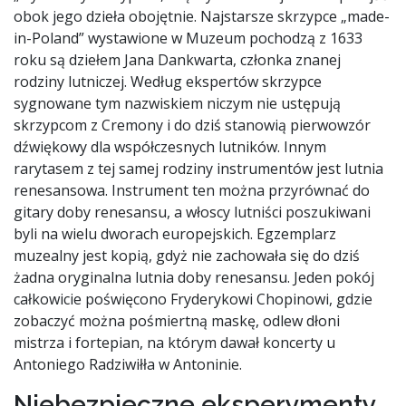
obok jego dzieła obojętnie. Najstarsze skrzypce „made-
in-Poland” wystawione w Muzeum pochodzą z 1633
roku są dziełem Jana Dankwarta, członka znanej
rodziny lutniczej. Według ekspertów skrzypce
sygnowane tym nazwiskiem niczym nie ustępują
skrzypcom z Cremony i do dziś stanowią pierwowzór
dźwiękowy dla współczesnych lutników. Innym
rarytasem z tej samej rodziny instrumentów jest lutnia
renesansowa. Instrument ten można przyrównać do
gitary doby renesansu, a włoscy lutniści poszukiwani
byli na wielu dworach europejskich. Egzemplarz
muzealny jest kopią, gdyż nie zachowała się do dziś
żadna oryginalna lutnia doby renesansu. Jeden pokój
całkowicie poświęcono Fryderykowi Chopinowi, gdzie
zobaczyć można pośmiertną maskę, odlew dłoni
mistrza i fortepian, na którym dawał koncerty u
Antoniego Radziwiłła w Antoninie.
Niebezpieczne eksperymenty