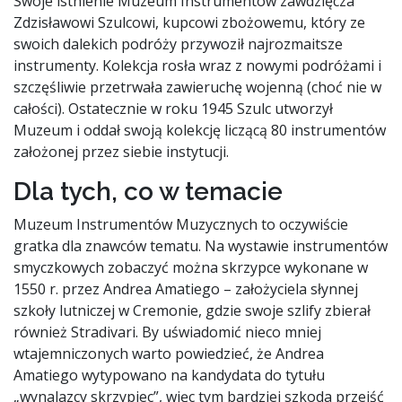
Swoje istnienie Muzeum Instrumentów zawdzięcza
Zdzisławowi Szulcowi, kupcowi zbożowemu, który ze
swoich dalekich podróży przywoził najrozmaitsze
instrumenty. Kolekcja rosła wraz z nowymi podróżami i
szczęśliwie przetrwała zawieruchę wojenną (choć nie w
całości). Ostatecznie w roku 1945 Szulc utworzył
Muzeum i oddał swoją kolekcję liczącą 80 instrumentów
założonej przez siebie instytucji.
Dla tych, co w temacie
Muzeum Instrumentów Muzycznych to oczywiście
gratka dla znawców tematu. Na wystawie instrumentów
smyczkowych zobaczyć można skrzypce wykonane w
1550 r. przez Andrea Amatiego – założyciela słynnej
szkoły lutniczej w Cremonie, gdzie swoje szlify zbierał
również Stradivari. By uświadomić nieco mniej
wtajemniczonych warto powiedzieć, że Andrea
Amatiego wytypowano na kandydata do tytułu
„wynalazcy skrzypiec”, więc tym bardziej szkoda przejść