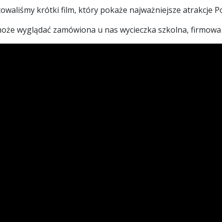
owaliśmy krótki film, który pokaże najważniejsze atrakcje P
może wyglądać zamówiona u nas wycieczka szkolna, firmowa 