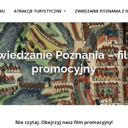
NIU
ATRAKCJE TURYSTYCZNE
ZWIEDZANIE POZNANIA Z
wiedzanie Poznania – fi
promocyjny
Nie czytaj. Obejrzyj nasz film promocyjny!