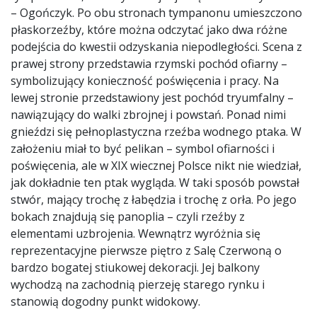
– Ogończyk. Po obu stronach tympanonu umieszczono
płaskorzeźby, które można odczytać jako dwa różne
podejścia do kwestii odzyskania niepodległości. Scena z
prawej strony przedstawia rzymski pochód ofiarny –
symbolizujący konieczność poświęcenia i pracy. Na
lewej stronie przedstawiony jest pochód tryumfalny –
nawiązujący do walki zbrojnej i powstań. Ponad nimi
gnieździ się pełnoplastyczna rzeźba wodnego ptaka. W
założeniu miał to być pelikan – symbol ofiarności i
poświęcenia, ale w XIX wiecznej Polsce nikt nie wiedział,
jak dokładnie ten ptak wygląda. W taki sposób powstał
stwór, mający trochę z łabędzia i trochę z orła. Po jego
bokach znajdują się panoplia – czyli rzeźby z
elementami uzbrojenia. Wewnątrz wyróżnia się
reprezentacyjne pierwsze piętro z Salę Czerwoną o
bardzo bogatej stiukowej dekoracji. Jej balkony
wychodzą na zachodnią pierzeję starego rynku i
stanowią dogodny punkt widokowy.