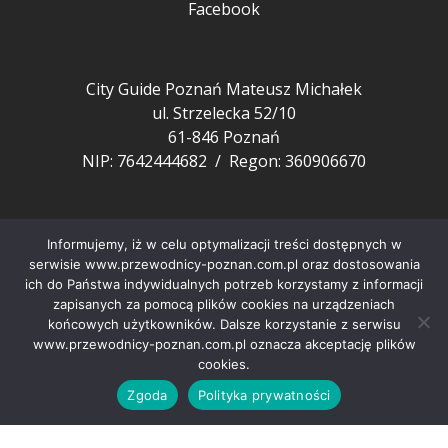
Facebook
City Guide Poznań Mateusz Michałek
ul. Strzelecka 52/10
61-846 Poznań
NIP: 7642444682 / Regon: 360906670
Pozostałe
Informujemy, iż w celu optymalizacji treści dostępnych w
FAQ
serwisie www.przewodnicy-poznan.com.pl oraz dostosowania
ich do Państwa indywidualnych potrzeb korzystamy z informacji
Aktualności z Poznania
zapisanych za pomocą plików cookies na urządzeniach
Nasi przewodnicy
końcowych użytkowników. Dalsze korzystanie z serwisu
Artykuły o Poznaniu
www.przewodnicy-poznan.com.pl oznacza akceptację plików
cookies.
Polityka prywatności
Zgoda
Polityka prywatności
Copyright © City Guide Przewodnicy Poznań 2022