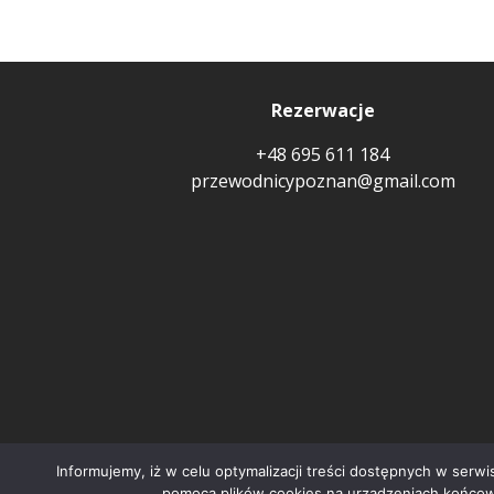
Rezerwacje
+48 695 611 184
przewodnicypoznan@gmail.com
Informujemy, iż w celu optymalizacji treści dostępnych w ser
pomocą plików cookies na urządzeniach końcow