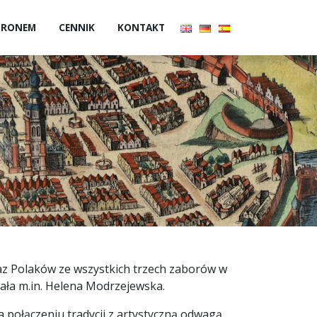
 DRONEM
CENNIK
KONTAKT
z Polaków ze wszystkich trzech zaborów w
ała m.in. Helena Modrzejewska.
a połączeniu tradycji z artystyczną odwagą.