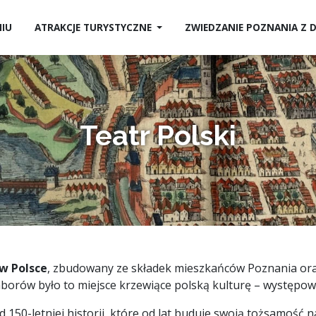
NIU
ATRAKCJE TURYSTYCZNE
ZWIEDZANIE POZNANIA Z
Teatr Polski
 w Polsce
, zbudowany ze składek mieszkańców Poznania ora
aborów było to miejsce krzewiące polską kulturę – występow
 150-letniej historii, które od lat buduje swoją tożsamość n