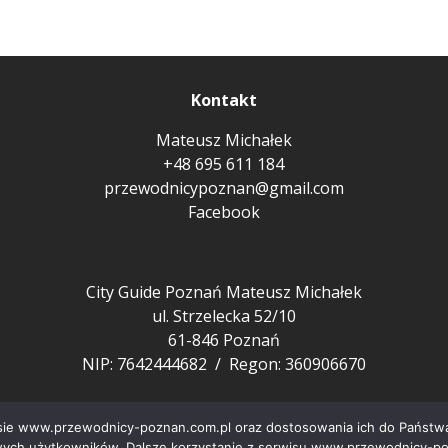
Kontakt
Mateusz Michałek
+48 695 611 184
przewodnicypoznan@gmail.com
Facebook
City Guide Poznań Mateusz Michałek
ul. Strzelecka 52/10
61-846 Poznań
NIP: 7642444682 / Regon: 360906670
wisie www.przewodnicy-poznan.com.pl oraz dostosowania ich do Państwa
ych użytkowników. Dalsze korzystanie z serwisu www.przewodnicy-poz