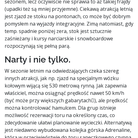
sezonem, lecz oczywiście nie sprawia to aż takiej frajdy
(upadki też są mniej przyjemne). Ciekawą atrakcją letnią
jest zjazd ze stoku na pontonach, co może być dobrym
pomysłem na wyjazdy integracyjne. Zimą natomiast, gdy
temp. spadnie poniżej zera, stok jest sztucznie
zaśnieżany i kursy narciarskie i snowboardowe
rozpoczynają się pełną parą.
Narty i nie tylko.
W sezonie letnim na odwiedzających czeka szereg
innych atrakcji, jak np. zjazd na specjalnym wózku
kołowym wijącą się 530 metrową rynną. Jak zapewnia
właściciel, można osiągnąć prędkość nawet 50 km/h
(być może przy większych gabarytach), ale prędkość
można kontrolować hamulcem. Dla grup istnieje
możliwość rezerwacji toru na określony czas, co
zdecydowanie ułatwi planowanie wycieczki. Alternatywą
jest niedawno wybudowana kolejka górska Adrenaline,
która w przeciwieństwie do toru saneczkowego czynna