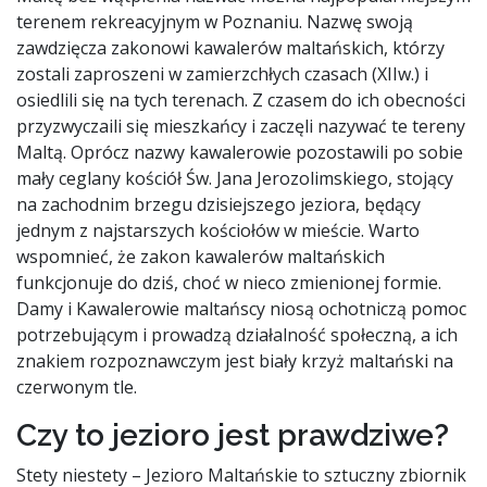
terenem rekreacyjnym w Poznaniu. Nazwę swoją
zawdzięcza zakonowi kawalerów maltańskich, którzy
zostali zaproszeni w zamierzchłych czasach (XIIw.) i
osiedlili się na tych terenach. Z czasem do ich obecności
przyzwyczaili się mieszkańcy i zaczęli nazywać te tereny
Maltą. Oprócz nazwy kawalerowie pozostawili po sobie
mały ceglany kościół Św. Jana Jerozolimskiego, stojący
na zachodnim brzegu dzisiejszego jeziora, będący
jednym z najstarszych kościołów w mieście. Warto
wspomnieć, że zakon kawalerów maltańskich
funkcjonuje do dziś, choć w nieco zmienionej formie.
Damy i Kawalerowie maltańscy niosą ochotniczą pomoc
potrzebującym i prowadzą działalność społeczną, a ich
znakiem rozpoznawczym jest biały krzyż maltański na
czerwonym tle.
Czy to jezioro jest prawdziwe?
Stety niestety – Jezioro Maltańskie to sztuczny zbiornik