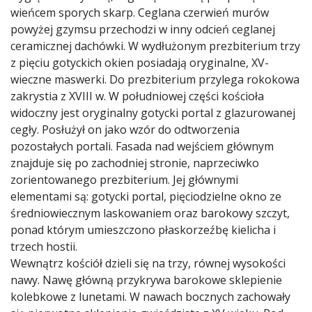
wieńcem sporych skarp. Ceglana czerwień murów
powyżej gzymsu przechodzi w inny odcień ceglanej
ceramicznej dachówki. W wydłużonym prezbiterium trzy
z pięciu gotyckich okien posiadają oryginalne, XV-
wieczne maswerki. Do prezbiterium przylega rokokowa
zakrystia z XVIII w. W południowej części kościoła
widoczny jest oryginalny gotycki portal z glazurowanej
cegły. Posłużył on jako wzór do odtworzenia
pozostałych portali. Fasada nad wejściem głównym
znajduje się po zachodniej stronie, naprzeciwko
zorientowanego prezbiterium. Jej głównymi
elementami są: gotycki portal, pięciodzielne okno ze
średniowiecznym laskowaniem oraz barokowy szczyt,
ponad którym umieszczono płaskorzeźbę kielicha i
trzech hostii.
Wewnątrz kościół dzieli się na trzy, równej wysokości
nawy. Nawę główną przykrywa barokowe sklepienie
kolebkowe z lunetami. W nawach bocznych zachowały