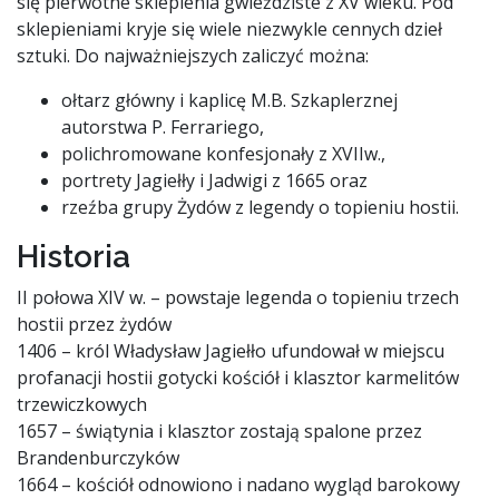
się pierwotne sklepienia gwieździste z XV wieku. Pod
sklepieniami kryje się wiele niezwykle cennych dzieł
sztuki. Do najważniejszych zaliczyć można:
ołtarz główny i kaplicę M.B. Szkaplerznej
autorstwa P. Ferrariego,
polichromowane konfesjonały z XVIIw.,
portrety Jagiełły i Jadwigi z 1665 oraz
rzeźba grupy Żydów z legendy o topieniu hostii.
Historia
II połowa XIV w. – powstaje legenda o topieniu trzech
hostii przez żydów
1406 – król Władysław Jagiełło ufundował w miejscu
profanacji hostii gotycki kościół i klasztor karmelitów
trzewiczkowych
1657 – świątynia i klasztor zostają spalone przez
Brandenburczyków
1664 – kościół odnowiono i nadano wygląd barokowy