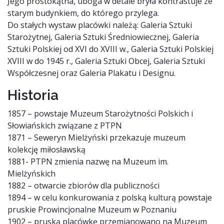
Jego prostokątna, uboga w detale bryła kontrastuje ze
starym budynkiem, do którego przylega.
Do stałych wystaw placówki należą: Galeria Sztuki
Starożytnej, Galeria Sztuki Średniowiecznej, Galeria
Sztuki Polskiej od XVI do XVIII w., Galeria Sztuki Polskiej
XVIII w do 1945 r., Galeria Sztuki Obcej, Galeria Sztuki
Współczesnej oraz Galeria Plakatu i Designu.
Historia
1857 – powstaje Muzeum Starożytności Polskich i
Słowiańskich związane z PTPN
1871 – Seweryn Mielżyński przekazuje muzeum
kolekcję miłosławską
1881- PTPN zmienia nazwę na Muzeum im.
Mielżyńskich
1882 – otwarcie zbiorów dla publiczności
1894 – w celu konkurowania z polską kulturą powstaje
pruskie Prowincjonalne Muzeum w Poznaniu
1902 – pruską placówkę przemianowano na Muzeum