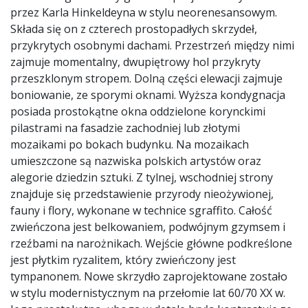
przez Karla Hinkeldeyna w stylu neorenesansowym.
Składa się on z czterech prostopadłych skrzydeł,
przykrytych osobnymi dachami. Przestrzeń między nimi
zajmuje momentalny, dwupiętrowy hol przykryty
przeszklonym stropem. Dolną części elewacji zajmuje
boniowanie, ze sporymi oknami. Wyższa kondygnacja
posiada prostokątne okna oddzielone korynckimi
pilastrami na fasadzie zachodniej lub złotymi
mozaikami po bokach budynku. Na mozaikach
umieszczone są nazwiska polskich artystów oraz
alegorie dziedzin sztuki. Z tylnej, wschodniej strony
znajduje się przedstawienie przyrody nieożywionej,
fauny i flory, wykonane w technice sgraffito. Całość
zwieńczona jest belkowaniem, podwójnym gzymsem i
rzeźbami na narożnikach. Wejście główne podkreślone
jest płytkim ryzalitem, który zwieńczony jest
tympanonem. Nowe skrzydło zaprojektowane zostało
w stylu modernistycznym na przełomie lat 60/70 XX w.