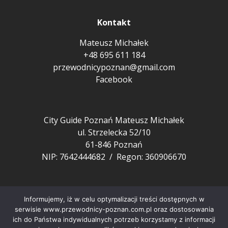
Kontakt
Mateusz Michałek
+48 695 611 184
przewodnicypoznan@gmail.com
Facebook
City Guide Poznań Mateusz Michałek
ul. Strzelecka 52/10
61-846 Poznań
NIP: 7642444682 / Regon: 360906670
Pozostałe
Informujemy, iż w celu optymalizacji treści dostępnych w
FAQ
serwisie www.przewodnicy-poznan.com.pl oraz dostosowania
ich do Państwa indywidualnych potrzeb korzystamy z informacji
Aktualności z Poznania