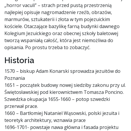
„horror vaculi” – strach przed pustą przestrzenią
najlepiej opisuje nagromadzenie rzeźb, obrazów,
marmurów, sztukaterii i złota w tym pojezuickim
kościele. Otaczające bazylikę farną budynki dawnego
Kolegium Jezuickiego oraz obecnej szkoły baletowej
tworzą wspaniałą całość, która jest niemożliwa do
opisania. Po prostu trzeba to zobaczyć.
Historia
1570 – biskup Adam Konarski sprowadza jezuitów do
Poznania
1651 – początek budowy nowej siedziby zakonu przy ul.
Świętosławskiej pod kierownictwem Tomasza Poncino.
Szwedzka okupacja 1655-1660 – potop szwedzki
przerwał prace.
1660 – Bartłomiej Nataniel Wąsowski, polski jezuita i
teoretyk architektury, wznawia prace
1696-1701- powstaje nawa główna i fasada projektu